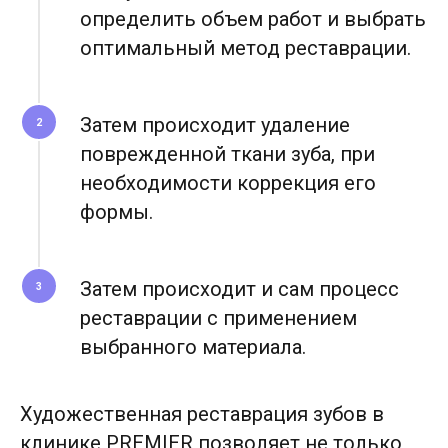
определить объем работ и выбрать
оптимальный метод реставрации.
Иммедиат протез до трех зубов
15 000 ₽
Затем происходит удаление
2
Вкладка культевая (кобальт-
поврежденной ткани зуба, при
7 000 ₽
хромовый сплав)
необходимости коррекция его
Металлокерамическая
22 000 ₽
формы.
коронка на зуб
Вкладка культевая
23 000 ₽
(диоксид циркония)
Затем происходит и сам процесс
3
Коронка из диоксида циркония
от 38 000 ₽
реставрации с применением
на импланте, винтовая фиксация
выбранного материала.
Металлокерамическая коронка
32 700 ₽
на импланте
Безметалловая коронка из диоксида
41 200 ₽
Художественная реставрация зубов в
циркония на импланте
клинике PREMIER позволяет не только