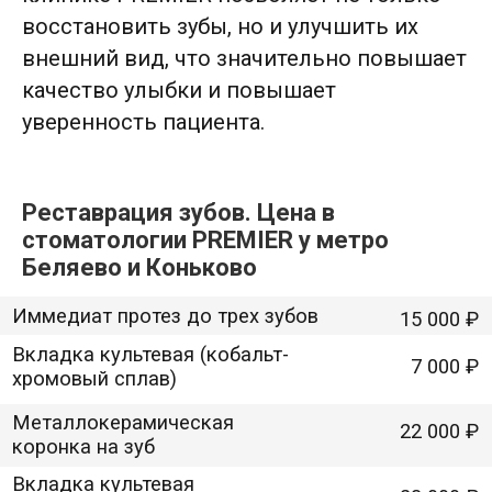
Бюгельный протез
58 000 ₽
восстановить зубы, но и улучшить их
Частичный съемный протез
32 000 ₽
внешний вид, что значительно повышает
Починка (ремонт) съемного прoтеза
6 200 ₽
качество улыбки и повышает
Полный съемный протез
40 000 ₽
уверенность пациента.
Коронка керамическая E.max
40 000 ₽
Реставрация зубов. Цена в
стоматологии PREMIER у метро
Беляево и Коньково
HIT
Прием стоматолога-терапевта
0 ₽
Прием стоматолога-хирурга
0 ₽
Прием стоматолога-ортопеда
0 ₽
0 ₽
Прием ортопеда-гнатолога
Прием стоматолога-ортодонта
1 000 ₽
Справка о санации
1 000 ₽