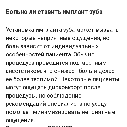
Больно ли ставить имплант зуба
Установка импланта зуба может вызвать
некоторые неприятные ощущения, но
боль зависит от индивидуальных
особенностей пациента. Обычно
процедура проводится под местным
анестетиком, что снижает боль и делает
ее более терпимой. Некоторые пациенты
Акция.
Установка импланта
55 000 ₽
Osstem + коронка
могут ощущать дискомфорт после
Установка импланта Dentium
процедуры, но соблюдение
42 000 ₽
рекомендаций специалиста по уходу
Установка импланта Impro
от 48 000 ₽
помогает минимизировать неприятные
Имплантация зуба Straumann
76 000 ₽
ощущения.