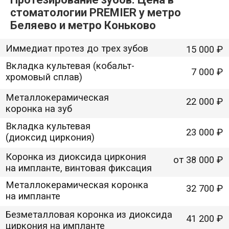
Починка (ремонт) съемного прoтеза
6 200 ₽
стоматологии PREMIER у метро
Полный съемный протез
40 000 ₽
Беляево и метро Коньково
Коронка керамическая E.max
40 000 ₽