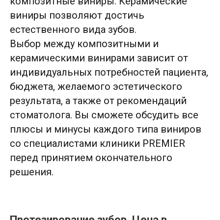
композитные виниры. Керамические
виниры позволяют достичь
естественного вида зубов.
Иммедиат протез до трех зубов
15 000 ₽
Выбор между композитными и
Вкладка культевая (кобальт-
7 000 ₽
хромовый сплав)
керамическими винирами зависит от
индивидуальных потребностей пациента,
Металлокерамическая
22 000 ₽
коронка на зуб
бюджета, желаемого эстетического
Вкладка культевая
результата, а также от рекомендаций
23 000 ₽
(диоксид циркония)
стоматолога. Вы сможете обсудить все
Коронка из диоксида циркония
от 38 000 ₽
плюсы и минусы каждого типа виниров
на импланте, винтовая фиксация
со специалистами клиники PREMIER
Металлокерамическая коронка
32 700 ₽
на импланте
перед принятием окончательного
решения.
Безметалловая коронка из диоксида
41 200 ₽
циркония на импланте
Бюгельный протез
58 000 ₽
Частичный съемный протез
32 000 ₽
Протезирование зубов. Цена в